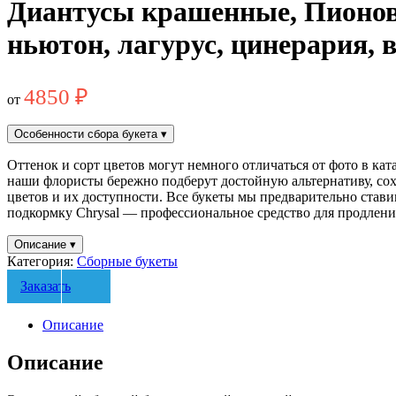
Диантусы крашенные, Пионови
ньютон, лагурус, цинерария, 
4850
₽
от
Особенности сбора букета
▾
Оттенок и сорт цветов могут немного отличаться от фото в ка
наши флористы бережно подберут достойную альтернативу, сох
цветов и их доступности. Все букеты мы предварительно стави
подкормку Chrysal — профессиональное средство для продления 
Описание
▾
Категория:
Сборные букеты
Заказать
Описание
Описание