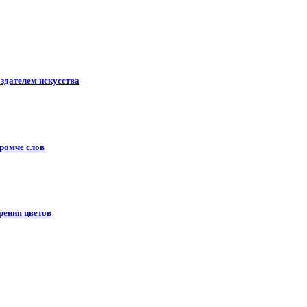
здателем искусства
громче слов
рения цветов