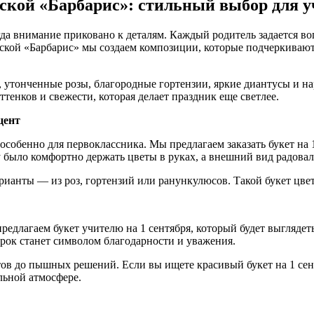
рской «Барбарис»: стильный выбор для 
огда внимание приковано к деталям. Каждый родитель задается во
кой «Барбарис» мы создаем композиции, которые подчеркивают т
утонченные розы, благородные гортензии, яркие диантусы и н
тенков и свежести, которая делает праздник еще светлее.
цент
обенно для первоклассника. Мы предлагаем заказать букет на 1
было комфортно держать цветы в руках, а внешний вид радовал 
ианты — из роз, гортензий или ранункулюсов. Такой букет цвето
редлагаем букет учителю на 1 сентября, который будет выглядеть
арок станет символом благодарности и уважения.
ов до пышных решений. Если вы ищете красивый букет на 1 сен
льной атмосфере.