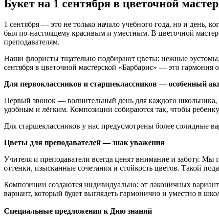
Букет на 1 сентября в цветочной масте
1 сентября — это не только начало учебного года, но и день, к
был по-настоящему красивым и уместным. В цветочной мастерс
преподавателям.
Наши флористы тщательно подбирают цветы: нежные эустомы, 
сентября в цветочной мастерской «Барбарис» — это гармония от
Для первоклассников и старшеклассников — особенный ак
Первый звонок — волнительный день для каждого школьника, ос
удобным и лёгким. Композиции собираются так, чтобы ребенку 
Для старшеклассников у нас предусмотрены более солидные вар
Цветы для преподавателей — знак уважения
Учителя и преподаватели всегда ценят внимание и заботу. Мы п
оттенки, изысканные сочетания и стойкость цветов. Такой под
Композиции создаются индивидуально: от лаконичных вариант
вариант, который будет выглядеть гармонично и уместно в шко
Специальные предложения к Дню знаний