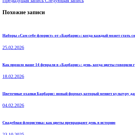
Предыдущая запись
Следующая запись
Похожие записи
Наборы «Сам себе флорист» от «Барбарис»: когда каждый может стать со
25.02.2026
Как прошло наше 14 февраля в «Барбарис»: день, когда цветы говорили 
18.02.2026
Цветочные охапки Барбарис: новый формат, который меняет культуру да
04.02.2026
Свадебная флористика: как цветы превращают день в историю
23.10.2025