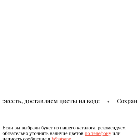
Доставка
ежесть, доставляем цветы на воде
•
Сохраня
Если вы выбрали букет из нашего каталога, рекомендуем
обязательно уточнять наличие цветов
по телефону
или
написать сообщение в
Whatsapp
.