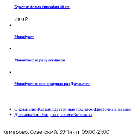
Букет из белых гипсофил 40 см.
2300
₽
Монобукет
Монобукет из ранункулюсов
Монобукет из пионовидных роз Джульетта
О компании
Каталог
Цветочные подписки
Цветочные охапки
Доставка
Блог
Уход за цветами
Контакты
Кемерово, Советский, 39
Пн-пт: 09:00-21:00