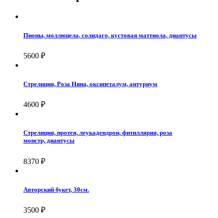
Пионы, моллюцела, солидаго, кустовая маттиола, диантусы
5600
₽
Стрелиция, Роза Нина, оксипеталум, антуриум
4600
₽
Стрелиция, протея, леукадендрон, фитиллярия, роза
монстр, диантусы
8370
₽
Авторский букет, 30см.
3500
₽