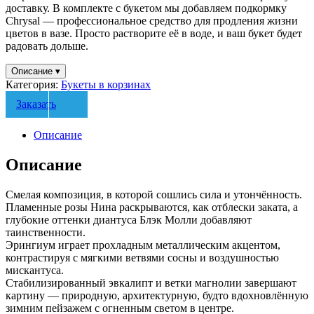
доставку. В комплекте с букетом мы добавляем подкормку
Chrysal — профессиональное средство для продления жизни
цветов в вазе. Просто растворите её в воде, и ваш букет будет
радовать дольше.
Описание
▾
Категория:
Букеты в корзинах
Заказать
Описание
Описание
Смелая композиция, в которой сошлись сила и утончённость.
Пламенные
розы Нина
раскрываются, как отблески заката, а
глубокие оттенки
диантуса Блэк Молли
добавляют
таинственности.
Эрингиум
играет прохладным металлическим акцентом,
контрастируя с мягкими ветвями
сосны
и воздушностью
мискантуса
.
Стабилизированный эвкалипт
и
ветки магнолии
завершают
картину — природную, архитектурную, будто вдохновлённую
зимним пейзажем с огненным светом в центре.